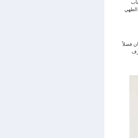
باب
 الطهي
ن فصلاً
غرف