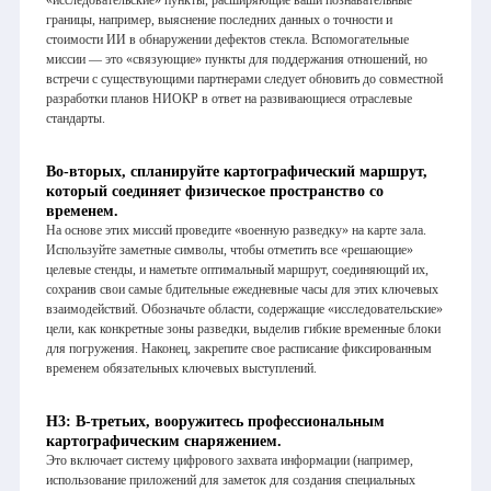
границы, например, выяснение последних данных о точности и
стоимости ИИ в обнаружении дефектов стекла. Вспомогательные
миссии — это «связующие» пункты для поддержания отношений, но
встречи с существующими партнерами следует обновить до совместной
разработки планов НИОКР в ответ на развивающиеся отраслевые
стандарты.
Во-вторых, спланируйте картографический маршрут,
который соединяет физическое пространство со
временем.
На основе этих миссий проведите «военную разведку» на карте зала.
Используйте заметные символы, чтобы отметить все «решающие»
целевые стенды, и наметьте оптимальный маршрут, соединяющий их,
сохранив свои самые бдительные ежедневные часы для этих ключевых
взаимодействий. Обозначьте области, содержащие «исследовательские»
цели, как конкретные зоны разведки, выделив гибкие временные блоки
для погружения. Наконец, закрепите свое расписание фиксированным
временем обязательных ключевых выступлений.
H3: В-третьих, вооружитесь профессиональным
картографическим снаряжением.
Это включает систему цифрового захвата информации (например,
использование приложений для заметок для создания специальных