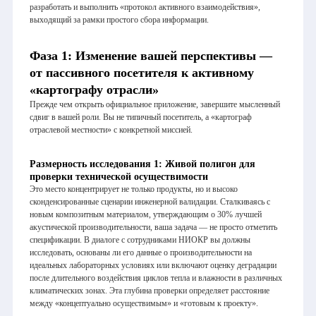
разработать и выполнить «протокол активного взаимодействия»,
выходящий за рамки простого сбора информации.
Фаза 1: Изменение вашей перспективы —
от пассивного посетителя к активному
«картографу отрасли»
Прежде чем открыть официальное приложение, завершите мысленный
сдвиг в вашей роли. Вы не типичный посетитель, а «картограф
отраслевой местности» с конкретной миссией.
Размерность исследования 1: Живой полигон для
проверки технической осуществимости
Это место концентрирует не только продукты, но и высоко
сконденсированные сценарии инженерной валидации. Сталкиваясь с
новым композитным материалом, утверждающим о 30% лучшей
акустической производительности, ваша задача — не просто отметить
спецификации. В диалоге с сотрудниками НИОКР вы должны
исследовать, основаны ли его данные о производительности на
идеальных лабораторных условиях или включают оценку деградации
после длительного воздействия циклов тепла и влажности в различных
климатических зонах. Эта глубина проверки определяет расстояние
между «концептуально осуществимым» и «готовым к проекту».