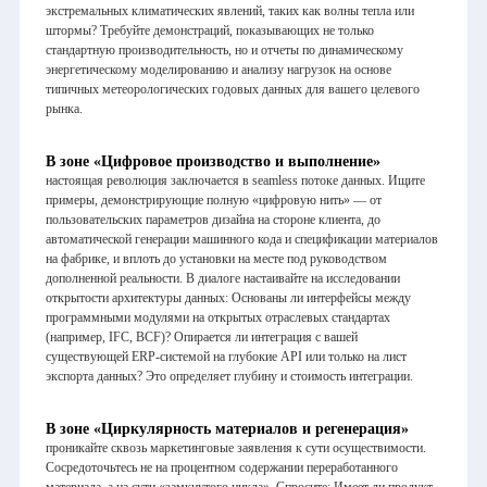
экстремальных климатических явлений, таких как волны тепла или
штормы? Требуйте демонстраций, показывающих не только
стандартную производительность, но и отчеты по динамическому
энергетическому моделированию и анализу нагрузок на основе
типичных метеорологических годовых данных для вашего целевого
рынка.
В зоне
«Цифровое производство и выполнение»
настоящая революция заключается в seamless потоке данных. Ищите
примеры, демонстрирующие полную «цифровую нить» — от
пользовательских параметров дизайна на стороне клиента, до
автоматической генерации машинного кода и спецификации материалов
на фабрике, и вплоть до установки на месте под руководством
дополненной реальности. В диалоге настаивайте на исследовании
открытости архитектуры данных: Основаны ли интерфейсы между
программными модулями на открытых отраслевых стандартах
(например, IFC, BCF)? Опирается ли интеграция с вашей
существующей ERP-системой на глубокие API или только на лист
экспорта данных? Это определяет глубину и стоимость интеграции.
В зоне
«Циркулярность материалов и регенерация»
проникайте сквозь маркетинговые заявления к сути осуществимости.
Сосредоточьтесь не на процентном содержании переработанного
материала, а на сути «замкнутого цикла». Спросите: Имеет ли продукт