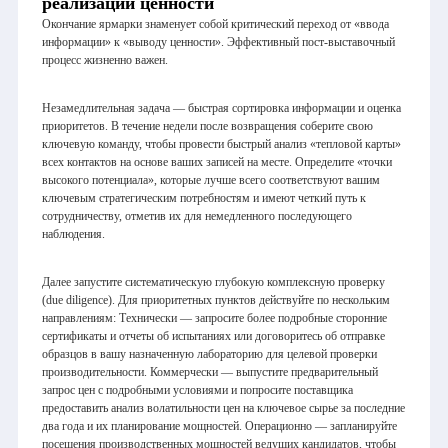
реализации ценности
Окончание ярмарки знаменует собой критический переход от «ввода
информации» к «выводу ценности». Эффективный пост-выставочный
процесс жизненно важен.
Незамедлительная задача — быстрая сортировка информации и оценка
приоритетов. В течение недели после возвращения соберите свою
ключевую команду, чтобы провести быстрый анализ «тепловой карты»
всех контактов на основе ваших записей на месте. Определите «точки
высокого потенциала», которые лучше всего соответствуют вашим
ключевым стратегическим потребностям и имеют четкий путь к
сотрудничеству, отметив их для немедленного последующего
наблюдения.
Далее запустите систематическую глубокую комплексную проверку
(due diligence). Для приоритетных пунктов действуйте по нескольким
направлениям: Технически — запросите более подробные сторонние
сертификаты и отчеты об испытаниях или договоритесь об отправке
образцов в вашу назначенную лабораторию для целевой проверки
производительности. Коммерчески — выпустите предварительный
запрос цен с подробными условиями и попросите поставщика
предоставить анализ волатильности цен на ключевое сырье за последние
два года и их планирование мощностей. Операционно — запланируйте
посещения производственных мощностей ведущих кандидатов, чтобы