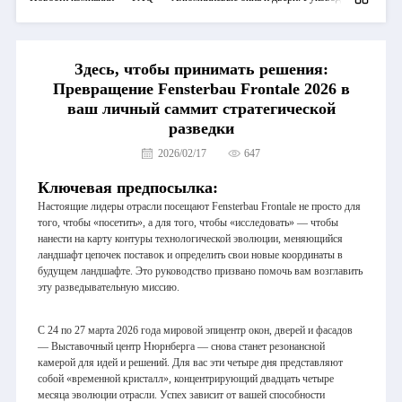
Здесь, чтобы принимать решения:
Превращение Fensterbau Frontale 2026 в
ваш личный саммит стратегической
разведки
2026/02/17
647
Ключевая предпосылка:
Настоящие лидеры отрасли посещают
Fensterbau Frontale
не просто для
того, чтобы «посетить», а для того, чтобы «исследовать» — чтобы
нанести на карту контуры технологической эволюции, меняющийся
ландшафт цепочек поставок и определить свои новые координаты в
будущем ландшафте. Это руководство призвано помочь вам возглавить
эту разведывательную миссию.
С 24 по 27 марта 2026 года мировой эпицентр окон, дверей и фасадов
— Выставочный центр Нюрнберга — снова станет резонансной
камерой для идей и решений. Для вас эти четыре дня представляют
собой «временной кристалл», концентрирующий двадцать четыре
месяца эволюции отрасли. Успех зависит от вашей способности