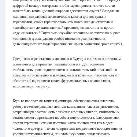
цифровой паспорт материала, чтобы гарантировать, что его состав
может быть точно идентифицирован десятилетия спустя? Создала ли
компания выделенные логистические каналы для возврата и
переработки, чтобы гарантировать, что материалы действительно
«апсайклятся» до эквивалентной производительности, а не просто
«даунсайклятся»? Тщательно изучайте независимые отчеты по оценке
жизненного цикла, уделяя особое внимание реалистичности и
дальновидности их моделирования сценариев окончания срока службы.
Среди этих перспективных диалогов о будущих системах постоянным
основанием для принятия решений остается: Долгосрочная
стабильность производительности и пользовательский опыт любого
грандиозного системного нововведения в конечном итоге зависят от
абсолютной надежности тихих, фундаментальных компонентов,
которые несут нагрузку.
Будь то поворотная точная фурнитура, обеспечивающая плавную
работу в течение двадцати лет, или композитная система уплотнения,
сохраняющая эластичность в течение сезонных циклов, стоимость их
отказа намного превышает их собственную ценность. Следовательно,
зрелая стратегия цепочки поставок часто проявляется как модель
«слоистого доверия»: активно принимая пограничные исследования на
уровне интеграции систем, при этом неуклонно придерживаясь