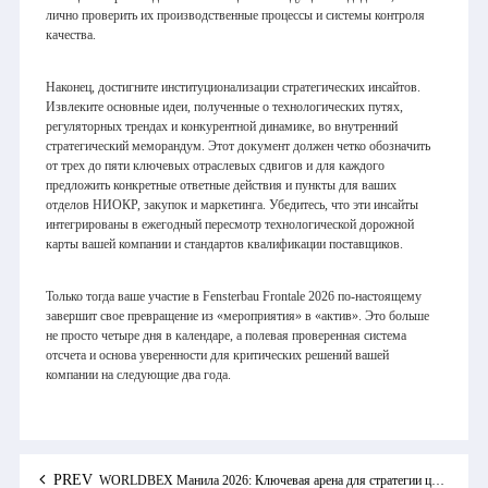
лично проверить их производственные процессы и системы контроля
качества.
Наконец, достигните институционализации стратегических инсайтов.
Извлеките основные идеи, полученные о технологических путях,
регуляторных трендах и конкурентной динамике, во внутренний
стратегический меморандум. Этот документ должен четко обозначить
от трех до пяти ключевых отраслевых сдвигов и для каждого
предложить конкретные ответные действия и пункты для ваших
отделов НИОКР, закупок и маркетинга. Убедитесь, что эти инсайты
интегрированы в ежегодный пересмотр технологической дорожной
карты вашей компании и стандартов квалификации поставщиков.
Только тогда ваше участие в Fensterbau Frontale 2026 по-настоящему
завершит свое превращение из «мероприятия» в «актив». Это больше
не просто четыре дня в календаре, а полевая проверенная система
отсчета и основа уверенности для критических решений вашей
компании на следующие два года.
PREV
WORLDBEX Манила 2026: Ключевая арена для стратегии цепочек поставок и инвестиций