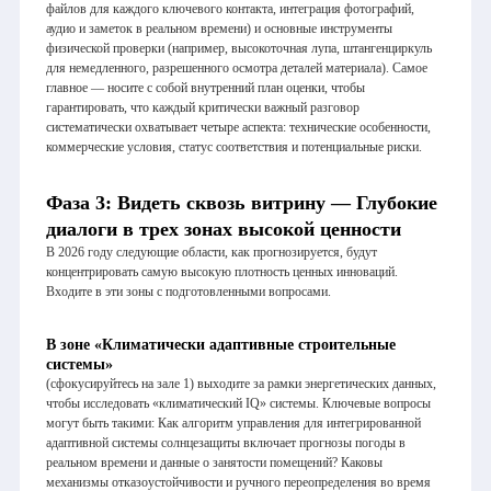
файлов для каждого ключевого контакта, интеграция фотографий,
аудио и заметок в реальном времени) и основные инструменты
физической проверки (например, высокоточная лупа, штангенциркуль
для немедленного, разрешенного осмотра деталей материала). Самое
главное — носите с собой внутренний план оценки, чтобы
гарантировать, что каждый критически важный разговор
систематически охватывает четыре аспекта: технические особенности,
коммерческие условия, статус соответствия и потенциальные риски.
Фаза 3: Видеть сквозь витрину — Глубокие
диалоги в трех зонах высокой ценности
В 2026 году следующие области, как прогнозируется, будут
концентрировать самую высокую плотность ценных инноваций.
Входите в эти зоны с подготовленными вопросами.
В зоне
«Климатически адаптивные строительные
системы»
(сфокусируйтесь на зале 1) выходите за рамки энергетических данных,
чтобы исследовать «климатический IQ» системы. Ключевые вопросы
могут быть такими: Как алгоритм управления для интегрированной
адаптивной системы солнцезащиты включает прогнозы погоды в
реальном времени и данные о занятости помещений? Каковы
механизмы отказоустойчивости и ручного переопределения во время