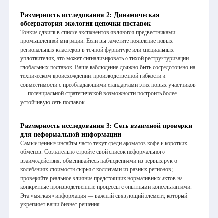
Размерность исследования 2: Динамическая
обсерватория экологии цепочки поставок
Тонкие сдвиги в списке экспонентов являются предвестниками
промышленной миграции. Если вы заметите появление новых
региональных кластеров в точной фурнитуре или специальных
уплотнителях, это может сигнализировать о тихой реструктуризации
глобальных поставок. Ваше наблюдение должно быть сосредоточено на
техническом происхождении, производственной гибкости и
совместимости с преобладающими стандартами этих новых участников
— потенциальной стратегической возможности построить более
устойчивую сеть поставок.
Размерность исследования 3: Сеть взаимной проверки
для неформальной информации
Самые ценные инсайты часто текут среди ароматов кофе и коротких
обменов. Сознательно стройте свой список неформального
взаимодействия: обменивайтесь наблюдениями из первых рук о
колебаниях стоимости сырья с коллегами из разных регионов;
проверяйте реальное влияние предстоящих нормативных актов на
конкретные производственные процессы с опытными консультантами.
Эта «мягкая» информация — важный связующий элемент, который
укрепляет ваши бизнес-решения.