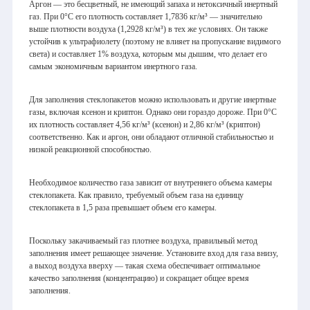
Аргон — это бесцветный, не имеющий запаха и нетоксичный инертный
газ. При 0°C его плотность составляет 1,7836 кг/м³ — значительно
выше плотности воздуха (1,2928 кг/м³) в тех же условиях. Он также
устойчив к ультрафиолету (поэтому не влияет на пропускание видимого
света) и составляет 1% воздуха, которым мы дышим, что делает его
самым экономичным вариантом инертного газа.
Для заполнения стеклопакетов можно использовать и другие инертные
газы, включая ксенон и криптон. Однако они гораздо дороже. При 0°C
их плотность составляет 4,56 кг/м³ (ксенон) и 2,86 кг/м³ (криптон)
соответственно. Как и аргон, они обладают отличной стабильностью и
низкой реакционной способностью.
Необходимое количество газа зависит от внутреннего объема камеры
стеклопакета. Как правило, требуемый объем газа на единицу
стеклопакета в 1,5 раза превышает объем его камеры.
Поскольку закачиваемый газ плотнее воздуха, правильный метод
заполнения имеет решающее значение. Установите вход для газа внизу,
а выход воздуха вверху — такая схема обеспечивает оптимальное
качество заполнения (концентрацию) и сокращает общее время
заполнения.