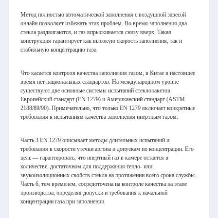
Метод полностью автоматической заполнения с воздушной завесой
онлайн позволяет избежать этих проблем. Во время заполнения два
стекла раздвигаются, и газ впрыскивается снизу вверх. Такая
конструкция гарантирует как высокую скорость заполнения, так и
стабильную концентрацию газа.
Что касается контроля качества заполнения газом, в Китае в настоящее
время нет национальных стандартов. На международном уровне
существуют две основные системы испытаний стеклопакетов:
Европейский стандарт (EN 1279) и Американский стандарт (ASTM
2188/89/90). Примечательно, что только EN 1279 включает конкретные
требования к испытаниям качества заполнения инертным газом.
Часть 3 EN 1279 описывает методы длительных испытаний и
требования к скорости утечки аргона и допускам по концентрации. Его
цель — гарантировать, что инертный газ в камере остается в
количестве, достаточном для поддержания тепло- или
звукоизоляционных свойств стекла на протяжении всего срока службы.
Часть 6, тем временем, сосредоточена на контроле качества на этапе
производства, определяя допуски и требования к начальной
концентрации газа при заполнении.