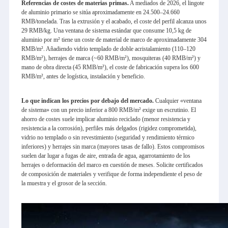
Referencias de costes de materias primas.
A mediados de 2026, el lingote
de aluminio primario se sitúa aproximadamente en 24.500–24.660
RMB/tonelada. Tras la extrusión y el acabado, el coste del perfil alcanza unos
29 RMB/kg. Una ventana de sistema estándar que consume 10,5 kg de
aluminio por m² tiene un coste de material de marco de aproximadamente 304
RMB/m². Añadiendo vidrio templado de doble acristalamiento (110–120
RMB/m²), herrajes de marca (~60 RMB/m²), mosquiteras (40 RMB/m²) y
mano de obra directa (45 RMB/m²), el coste de fabricación supera los 600
RMB/m², antes de logística, instalación y beneficio.
Lo que indican los precios por debajo del mercado.
Cualquier «ventana
de sistema» con un precio inferior a 800 RMB/m² exige un escrutinio. El
ahorro de costes suele implicar aluminio reciclado (menor resistencia y
resistencia a la corrosión), perfiles más delgados (rigidez comprometida),
vidrio no templado o sin revestimiento (seguridad y rendimiento térmico
inferiores) y herrajes sin marca (mayores tasas de fallo). Estos compromisos
suelen dar lugar a fugas de aire, entrada de agua, agarrotamiento de los
herrajes o deformación del marco en cuestión de meses. Solicite certificados
de composición de materiales y verifique de forma independiente el peso de
la muestra y el grosor de la sección.