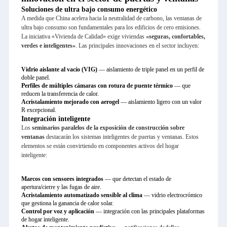
Soluciones de ultra bajo consumo energético
A medida que China acelera hacia la neutralidad de carbono, las ventanas de
ultra bajo consumo son fundamentales para los edificios de cero emisiones.
La iniciativa «Vivienda de Calidad» exige viviendas
«seguras, confortables,
verdes e inteligentes»
. Las principales innovaciones en el sector incluyen:
Vidrio aislante al vacío (VIG)
— aislamiento de triple panel en un perfil de
doble panel.
Perfiles de múltiples cámaras con rotura de puente térmico
— que
reducen la transferencia de calor.
Acristalamiento mejorado con aerogel
— aislamiento ligero con un valor
R excepcional.
Integración inteligente
Los
seminarios paralelos de la exposición de construcción sobre
ventanas
destacarán los sistemas inteligentes de puertas y ventanas. Estos
elementos se están convirtiendo en componentes activos del hogar
inteligente:
Marcos con sensores integrados
— que detectan el estado de
apertura/cierre y las fugas de aire.
Acristalamiento automatizado sensible al clima
— vidrio electrocrómico
que gestiona la ganancia de calor solar.
Control por voz y aplicación
— integración con las principales plataformas
de hogar inteligente.