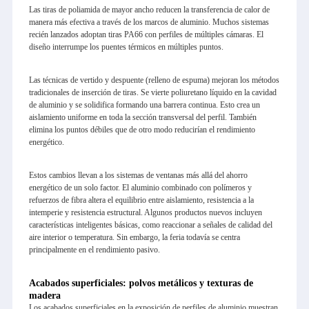
Las tiras de poliamida de mayor ancho reducen la transferencia de calor de
manera más efectiva a través de los marcos de aluminio. Muchos sistemas
recién lanzados adoptan tiras PA66 con perfiles de múltiples cámaras. El
diseño interrumpe los puentes térmicos en múltiples puntos.
Las técnicas de vertido y despuente (relleno de espuma) mejoran los métodos
tradicionales de inserción de tiras. Se vierte poliuretano líquido en la cavidad
de aluminio y se solidifica formando una barrera continua. Esto crea un
aislamiento uniforme en toda la sección transversal del perfil. También
elimina los puntos débiles que de otro modo reducirían el rendimiento
energético.
Estos cambios llevan a los sistemas de ventanas más allá del ahorro
energético de un solo factor. El aluminio combinado con polímeros y
refuerzos de fibra altera el equilibrio entre aislamiento, resistencia a la
intemperie y resistencia estructural. Algunos productos nuevos incluyen
características inteligentes básicas, como reaccionar a señales de calidad del
aire interior o temperatura. Sin embargo, la feria todavía se centra
principalmente en el rendimiento pasivo.
Acabados superficiales: polvos metálicos y texturas de
madera
Los acabados superficiales en la exposición de perfiles de aluminio muestran