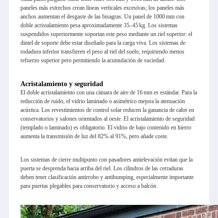
paneles más estrechos crean líneas verticales excesivas; los paneles más
anchos aumentan el desgaste de las bisagras. Un panel de 1000 mm con
doble acristalamiento pesa aproximadamente 35–45 kg. Los sistemas
suspendidos superiormente soportan este peso mediante un riel superior: el
dintel de soporte debe estar diseñado para la carga viva. Los sistemas de
rodadura inferior transfieren el peso al riel del suelo, requiriendo menos
refuerzo superior pero permitiendo la acumulación de suciedad.
Acristalamiento y seguridad
El doble acristalamiento con una cámara de aire de 16 mm es estándar. Para la
reducción de ruido, el vidrio laminado o asimétrico mejora la atenuación
acústica. Los revestimientos de control solar reducen la ganancia de calor en
conservatorios y salones orientados al oeste. El acristalamiento de seguridad
(templado o laminado) es obligatorio. El vidrio de bajo contenido en hierro
aumenta la transmisión de luz del 82% al 91%, pero añade coste.
Los sistemas de cierre multipunto con pasadores antielevación evitan que la
puerta se desprenda hacia arriba del riel. Los cilindros de las cerraduras
deben tener clasificación antirrobo y antibumping, especialmente importante
para puertas plegables para conservatorio y acceso a balcón.