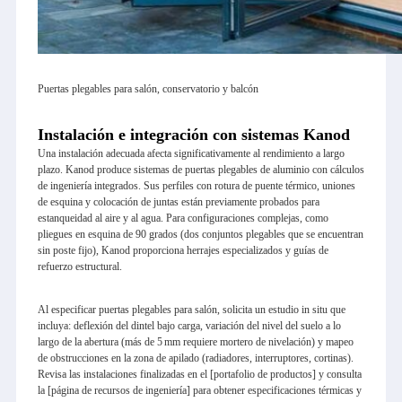
Puertas plegables para salón, conservatorio y balcón
Instalación e integración con sistemas Kanod
Una instalación adecuada afecta significativamente al rendimiento a largo
plazo. Kanod produce sistemas de puertas plegables de aluminio con cálculos
de ingeniería integrados. Sus perfiles con rotura de puente térmico, uniones
de esquina y colocación de juntas están previamente probados para
estanqueidad al aire y al agua. Para configuraciones complejas, como
pliegues en esquina de 90 grados (dos conjuntos plegables que se encuentran
sin poste fijo), Kanod proporciona herrajes especializados y guías de
refuerzo estructural.
Al especificar puertas plegables para salón, solicita un estudio in situ que
incluya: deflexión del dintel bajo carga, variación del nivel del suelo a lo
largo de la abertura (más de 5 mm requiere mortero de nivelación) y mapeo
de obstrucciones en la zona de apilado (radiadores, interruptores, cortinas).
Revisa las instalaciones finalizadas en el [portafolio de productos] y consulta
la [página de recursos de ingeniería] para obtener especificaciones térmicas y