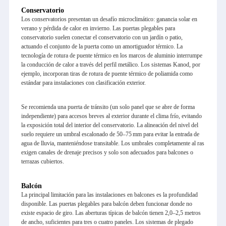
Conservatorio
Los conservatorios presentan un desafío microclimático: ganancia solar en
verano y pérdida de calor en invierno. Las puertas plegables para
conservatorio suelen conectar el conservatorio con un jardín o patio,
actuando el conjunto de la puerta como un amortiguador térmico. La
tecnología de rotura de puente térmico en los marcos de aluminio interrumpe
la conducción de calor a través del perfil metálico. Los sistemas Kanod, por
ejemplo, incorporan tiras de rotura de puente térmico de poliamida como
estándar para instalaciones con clasificación exterior.
Se recomienda una puerta de tránsito (un solo panel que se abre de forma
independiente) para accesos breves al exterior durante el clima frío, evitando
la exposición total del interior del conservatorio. La alineación del nivel del
suelo requiere un umbral escalonado de 50–75 mm para evitar la entrada de
agua de lluvia, manteniéndose transitable. Los umbrales completamente al ras
exigen canales de drenaje precisos y solo son adecuados para balcones o
terrazas cubiertos.
Balcón
La principal limitación para las instalaciones en balcones es la profundidad
disponible. Las puertas plegables para balcón deben funcionar donde no
existe espacio de giro. Las aberturas típicas de balcón tienen 2,0–2,5 metros
de ancho, suficientes para tres o cuatro paneles. Los sistemas de plegado