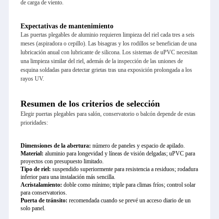
de carga de viento.
Expectativas de mantenimiento
Las puertas plegables de aluminio requieren limpieza del riel cada tres a seis
meses (aspiradora o cepillo). Las bisagras y los rodillos se benefician de una
lubricación anual con lubricante de silicona. Los sistemas de uPVC necesitan
una limpieza similar del riel, además de la inspección de las uniones de
esquina soldadas para detectar grietas tras una exposición prolongada a los
rayos UV.
Resumen de los criterios de selección
Elegir puertas plegables para salón, conservatorio o balcón depende de estas
prioridades:
Dimensiones de la abertura:
número de paneles y espacio de apilado.
Material:
aluminio para longevidad y líneas de visión delgadas; uPVC para
proyectos con presupuesto limitado.
Tipo de riel:
suspendido superiormente para resistencia a residuos; rodadura
inferior para una instalación más sencilla.
Acristalamiento:
doble como mínimo; triple para climas fríos; control solar
para conservatorios.
Puerta de tránsito:
recomendada cuando se prevé un acceso diario de un
solo panel.