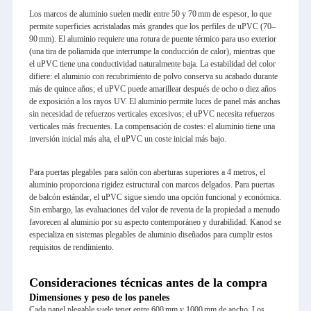
Los marcos de aluminio suelen medir entre 50 y 70 mm de espesor, lo que
permite superficies acristaladas más grandes que los perfiles de uPVC (70–
90 mm). El aluminio requiere una rotura de puente térmico para uso exterior
(una tira de poliamida que interrumpe la conducción de calor), mientras que
el uPVC tiene una conductividad naturalmente baja. La estabilidad del color
difiere: el aluminio con recubrimiento de polvo conserva su acabado durante
más de quince años; el uPVC puede amarillear después de ocho o diez años
de exposición a los rayos UV. El aluminio permite luces de panel más anchas
sin necesidad de refuerzos verticales excesivos; el uPVC necesita refuerzos
verticales más frecuentes. La compensación de costes: el aluminio tiene una
inversión inicial más alta, el uPVC un coste inicial más bajo.
Para puertas plegables para salón con aberturas superiores a 4 metros, el
aluminio proporciona rigidez estructural con marcos delgados. Para puertas
de balcón estándar, el uPVC sigue siendo una opción funcional y económica.
Sin embargo, las evaluaciones del valor de reventa de la propiedad a menudo
favorecen al aluminio por su aspecto contemporáneo y durabilidad. Kanod se
especializa en sistemas plegables de aluminio diseñados para cumplir estos
requisitos de rendimiento.
Consideraciones técnicas antes de la compra
Dimensiones y peso de los paneles
Cada panel plegable suele tener entre 600 mm y 1000 mm de ancho. Los